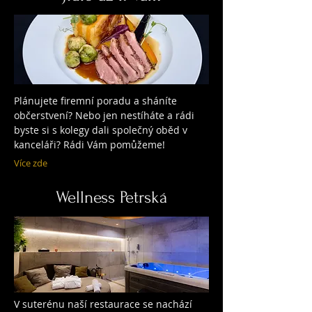
Plánujete firemní poradu a sháníte
občerstvení? Nebo jen nestíháte a rádi
byste si s kolegy dali společný oběd v
kanceláři? Rádi Vám pomůžeme!
Více zde
Wellness Petrská
V suterénu naší restaurace se nachází